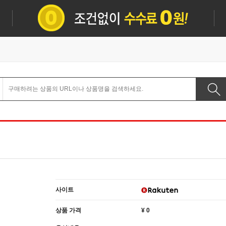
사이트
상품 가격
¥ 0