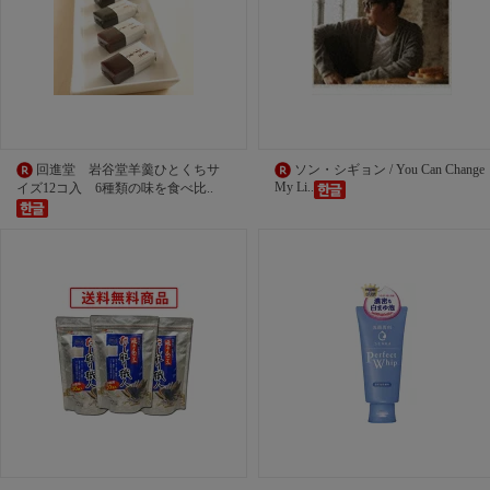
回進堂 岩谷堂羊羹ひとくちサ
ソン・シギョン / You Can Change
My Li..
イズ12コ入 6種類の味を食べ比..