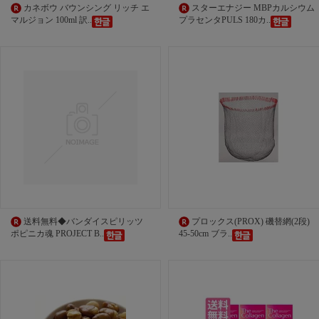
カネボウ バウンシング リッチ エ
スターエナジー MBPカルシウム
マルジョン 100ml 訳..
プラセンタPULS 180カ..
送料無料◆バンダイスピリッツ
プロックス(PROX) 磯替網(2段)
ポピニカ魂 PROJECT B..
45-50cm ブラ..