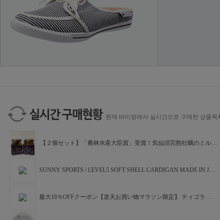
スクラビングバブル 流せるトイレブラシ 付替ブラシ フローラルソープ(12個入*10袋セット)【スクラビングバブル】
【第2類医薬品】キャベジンコーワα 300錠
日本ディックス ケーブルスライダー 【MT91-0001】 自作パーツ
ダイワ(Daiwa) DA-8021 抗菌フェイスカバー ブラック M 【釣具 釣り具】
FAUCHON紅茶 アップル（ティーバッグ）17g【フォション/フォーション/フランス/老舗/ブランド、FAUCHON/SB/S＆B/エスビー/楽天/通販】
현재 바이씽에서 실시간으로 구매한 상품목
【２個セット】「農林水産大臣賞」受賞！気仙沼完熟牡蠣のミルキーオイスターソース
SUNNY SPORTS / LEVEL5 SOFT SHELL CARDIGAN MADE IN JAPAN サニースポーツ ソフトシェル スナップカーディガン シンサレート インナーダウン ベージ
最大10％OFFクーポン【楽天お買い物マラソン限定】 ティゴラ メンズ 野球 3P ツートンソックス TR-8BA1111SK2T : ホワイト×ネイビー TIGORA