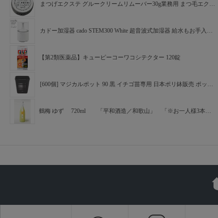
まつげエクステ グルークリームリムーバー30g業務用 まつ毛エクステ (1個)
カドー加湿器 cado STEM300 White 超音波式加湿器 給水もお手入れも簡単 HM-C300-WH ホワイト【ギフトラッピング対応】【お取り寄せ】
【第2類医薬品】キューピーコーワコシテクター 120錠
[600個] マジカルポット 90 黒 イチゴ苗専用 日本ポリ鉢販売 ポット 鉢 老化苗防止 根巻き防止 気化熱 苺 タ種 代引不可
鶴梅 ゆず 720ml 「平和酒造／和歌山」 「※お一人様3本まで」
マンナンライフ 蒟蒻畑 りんご味 ×12袋
アンダーソンズ ラバーメッシュベルト 30mm ブルー Anderson's 0765 B3 BLUE
Sabrent Mac Mini用VESAマウント、デスク下マウント 「ブラック」(BK-MABM)