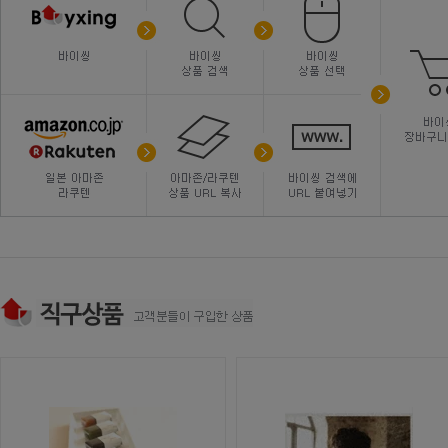
【ポイント10倍＋100円クーポン＋プレゼント実施中】染めない白髪ケア ハリコシ対策 SUNA(スーナ) スカルプエッセンス・ダブルブラック：スーナバイオショット sunabioshot ノンシリコン
下村企販 ヘラ スパチュラ シリコン キッチン スプーン 大 ブラック 【日本製】 シリコーン 食洗機対応 耐熱 調理 料理 製菓 お菓子作り 盛り付け 一体成型 41424 燕三条
エクセル スキニーリッチシャドウ SR03 ロイヤルブラウン
【楽天1位獲得】HMB クレアチン ダイエットサプリメント 鋼 【200万食突破の実績 計180,000mg超】 EAA BCAA クラチャイダム ビタミン ダイエット 日本製 プロテイン サプリ 筋
岩手屋 まめごろう 2枚 ×10袋