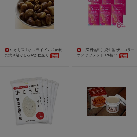
いかり豆 1kg フライビンズ 赤穂
［送料無料］資生堂 ザ・コラー
の焼き塩でまろやか仕立て..
ゲン タブレット 126錠×6..