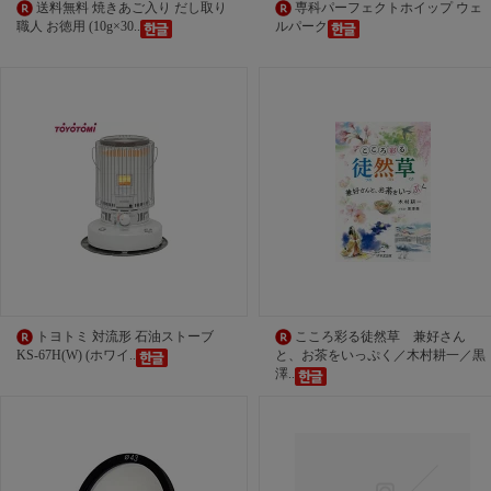
送料無料 焼きあご入り だし取り
専科パーフェクトホイップ ウェ
職人 お徳用 (10g×30..
ルパーク
トヨトミ 対流形 石油ストーブ
こころ彩る徒然草 兼好さん
KS-67H(W) (ホワイ..
と、お茶をいっぷく／木村耕一／黒
澤..