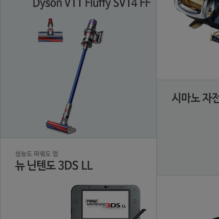
【２個セット】「農林水産大臣賞」受賞！気仙沼完熟牡蠣のミルキーオイスターソース
SUNNY SPORTS / LEVEL5 SOFT SHELL CARDIGAN MADE IN JAPAN サニースポーツ ソフトシェル スナップカーディガン シンサレート インナーダウン ベージ
最大10％OFFクーポン【楽天お買い物マラソン限定】 ティゴラ メンズ 野球 3P ツートンソックス TR-8BA1111SK2T : ホワイト×ネイビー TIGORA