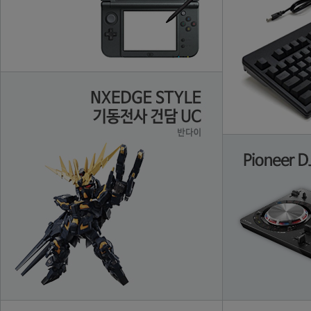
まつげエクステ グルークリームリムーバー30g業務用 まつ毛エクステ (1個)
カドー加湿器 cado STEM300 White 超音波式加湿器 給水もお手入れも簡単 HM-C300-WH ホワイト【ギフトラッピング対応】【お取り寄せ】
【第2類医薬品】キューピーコーワコシテクター 120錠
[600個] マジカルポット 90 黒 イチゴ苗専用 日本ポリ鉢販売 ポット 鉢 老化苗防止 根巻き防止 気化熱 苺 タ種 代引不可
鶴梅 ゆず 720ml 「平和酒造／和歌山」 「※お一人様3本まで」
マンナンライフ 蒟蒻畑 りんご味 ×12袋
アンダーソンズ ラバーメッシュベルト 30mm ブルー Anderson's 0765 B3 BLUE
Sabrent Mac Mini用VESAマウント、デスク下マウント 「ブラック」(BK-MABM)