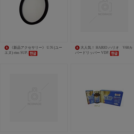
《新品アクセサリー》 U.N (ユー
大人気！ HARIO ハリオ V60カ
エヌ) eins SUP..
バードリッパー VDP..