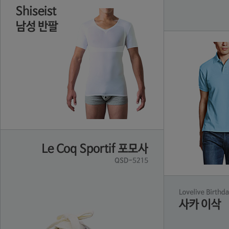
【第2類医薬品】太田胃散 48包 ×4
M1911-06■【耐久力アップ！】GUARDER ガーダー ステンレスブッシング★マルイ M1911 A1 GBB［全国一律300円配送可能］
ライラクス (LAYLAX) マルイ ソーコムMk23用 アンダーマウントベース Ver.2
【4アイテムセット】GX3/ジーバイスリー GLOSS TOUCH バリューパック
【200円クーポン発行】最新 新型 LEXUS ES300h テレビキット AXZH11 R3.9〜 純正ナビ 走行中にテレビが見れる キット ナビ操作ができる キットTVキット テレビキャンセラー
【21AW SALE】ムーレー/MOORER ジャケット メンズ ダウンコート 2021年秋冬新作 MORRIS-L1 モーリス カシミヤ
プリオール カラーコンディショナーN ダークブラウン 深みのある茶色 (230g) 資生堂 prior
プリオール カラーコンディショナーN ブラック 自然な黒色 (230g) 資生堂 prior