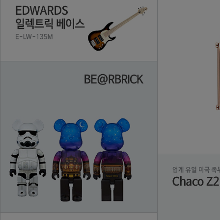
【ポイント10倍＋100円クーポン＋プレゼント実施中】染めない白髪ケア ハリコシ対策 SUNA(スーナ) スカルプエッセンス・ダブルブラック：スーナバイオショット sunabioshot ノンシリコン
下村企販 ヘラ スパチュラ シリコン キッチン スプーン 大 ブラック 【日本製】 シリコーン 食洗機対応 耐熱 調理 料理 製菓 お菓子作り 盛り付け 一体成型 41424 燕三条
エクセル スキニーリッチシャドウ SR03 ロイヤルブラウン
【楽天1位獲得】HMB クレアチン ダイエットサプリメント 鋼 【200万食突破の実績 計180,000mg超】 EAA BCAA クラチャイダム ビタミン ダイエット 日本製 プロテイン サプリ 筋
岩手屋 まめごろう 2枚 ×10袋
【55%OFF】GTA / ジーティーアーウールサージ1プリーツパンツ(811 JP)（グレー）/ オールシーズン ボトムス スラックス ビジネス 無地 メンズ イタリア
【指定第2類医薬品】イブクイック頭痛薬DX 40錠
【4月再販予定】 絶対に閉じない本のしおり 合金製しおり 【全6種セット】