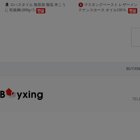
ロハスタイル 無添加 無塩 米こう
マスタングペースト レザーメン
じ 乾燥麹 (800g×5..
テナンスホース オイル100％..
BUYXI
TELE