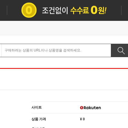
사이트
상품 가격
¥ 0