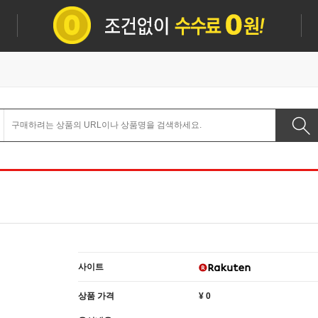
사이트
상품 가격
¥ 0