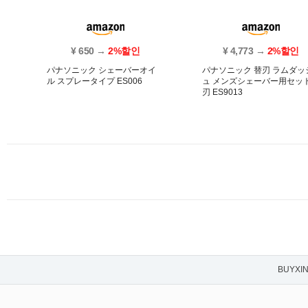
¥ 650 →
2%할인
¥ 4,773 →
2%할인
パナソニック シェーバーオイ
パナソニック 替刃 ラムダッ
ル スプレータイプ ES006
ュ メンズシェーバー用セッ
刃 ES9013
BUYXI