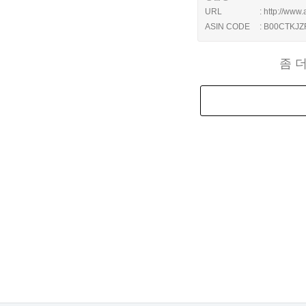
URL
: http://ww
ASIN CODE
: B00CTKJZ
좀 